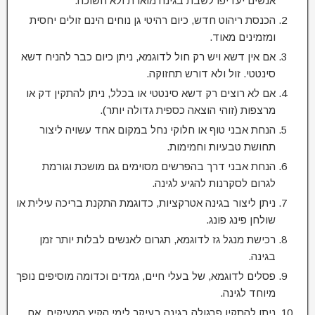
אנשים יעדיפו לשבת בגינה מוארת ולא חשוכה.
הכנסת ריהוט חדש, כיום רהיטי גן נוחים הינם זולים יחסית
ומזמינים מאוד.
אם אין דשא ויש רק חול לדוגמא, ניתן כיום כבר להניח דשא
סינטטי. זול ולא דורש תחזוקה.
אם לא רוצים רק דשא סינטטי או בכלל, ניתן להתקין דק או
מרצפות (זוהי הוצאה כספית גדולה יותר).
הנחת אבני טוף או חלוקי נחל במקום אחד עשויה ליצור
תחושת טבעיות וחמימות.
הנחת אבני דרך בהפרשים מסוימים גם מושכת וגורמת
לגרום לסקרנות להגיע לגינה.
ניתן ליצור בגינה אטרקציות, כדוגמת התקנת בריכה עילית או
שולחן פינג פונג.
רכישת מנגל גז לדוגמא, תגרום לאנשים לבלות יותר זמן
בגינה.
פסלים לדוגמא, של בעלי חיים, גמדים וכדומה מוסיפים נופך
מיוחד לגינה.
ניתן להתקין פרגולה בגינה בעיקר לימי הקיץ המעיקים. אם