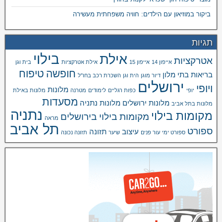
ביקור במוזיאון עם הילדים: חוויה משפחתית מעשירה
תגיות
בילוי
אילת
אטרקציות
אייפון 14
אייפון 15
אילת אטרקציות
בית וגן
חופשה
טיפוח
בריאות
בתי מלון
דיור מוגן
הית וגן
השכרת רכב בחו"ל
ירושלים
ויופי
מלונות
יופי
כפות רגליים
לימודים
מטרנה
מלונות באילת
מסעדות
מלונות ירושלים
מלונות נתניה
מלונות בתל אביב
נתניה
מקומות בילוי
מקומות בילוי בירושלים
מראה
תל אביב
ספורט
עיצוב
תזונה
ספורט ימי
עור פנים
שיער
תזונה נכונה