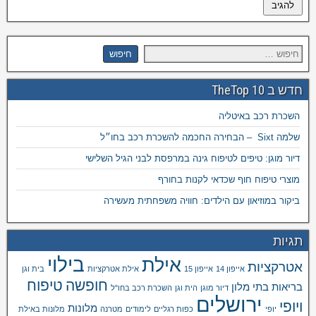
חדש ב TheTop 10
השכרת רכב באיטליה
שלמה Sixt – הבחירה החכמה להשכרת רכב בחו״ל
דיור מוגן: טיפים לטיפוח גינה במרפסת לבני הגיל השלישי
מוצרי טיפוח חוף שכדאי לקנות בחורף
ביקור במוזיאון עם הילדים: חוויה משפחתית מעשירה
תגיות
בילוי
אילת
אטרקציות
אייפון 14
אייפון 15
אילת אטרקציות
בית וגן
חופשה
טיפוח
בריאות
בתי מלון
דיור מוגן
הית וגן
השכרת רכב בחו"ל
ירושלים
ויופי
מלונות
יופי
כפות רגליים
לימודים
מטרנה
מלונות באילת