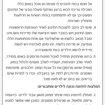
אל תנסו בכוח להכניס לו טעימה או אוכל באופן כללי.
האכילה צריכה לבוא ברצון ושיתוף פעולה טבעי של התינוק/
הפעוט וכך גם לא תתפתחנה בעיות רגשיות או הרתעות
מתהליך הארוחה.
שימו לב היטב לתגובות התינוק לאחר הטעימות הראשונות-
האם התינוק חש בטוב? האם היציאות שלו סדירות והוא אינו
סובל מכאב כלשהו או שלשולים? אם אחת מהתופעות הללו
מופיעה, או פריחה כלשהי, זהו סימן לאלרגיה ויש לגשת
מיידית לרופא הילדים בעת סיטואציה זו.
ברגע שהתינוק מתחיל לאכול מזונות מרוסקים באופן מסודר,
לאחר שלב הטעימות, הקפידו לשלב טעמים ולכלול במזון
(אפילו שהוא מרוסק) את כל אבות המזון: חלבונים, פחמימות
ושומנים. פירות ניתן לתת, אך בהגבלה- זכרו כי למרות שהם
בריאים, גם בהם יש לא מעט סוכר.
המלצות לתזונה נכונה לילדים ומתבגרים:
מומלץ להימנע כמה שיותר ממזון מטוגן עבור ילדים- כדוגמת
צ'יפס, פלאפל, או שניצלים מטוגנים. כמובן שאי אפשר למנוע