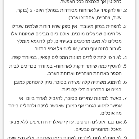
לחלוטין אך לצמצם ככל האפשר.
יש להקפיד על ארוחות מסודרות במהלך היום- 5 (בוקר,
עשר, צהריים, אחה"צ וערב).
להפחית במזון מעובד- אין ספק שהיו דורות שלמים שגדלו
על חימום שניצלים מוכנים, אולם כיום מבינים שמזונות אלו
מכילים לא מעט מרכיבים בעייתיים, לכן לדוגמא מומלץ
לעבור לחזה עוף טבעי, או לשניצל אפוי בתנור.
לא רצוי לתת לילדים מזונות המכילים קפאין, במיוחד קפה.
להוסיף כמה שיותר ירקות לארוחות- במיוחד בכריכים לבית
הספר בארוחת הצהריים וארוחת הערב.
להימנע משתייה קלה עשירה בסוכר, ניתן להסתפק כמובן
במים או בתרכיזים דלי קלוריות.
באשר למזונות עתירים בסוכר, להגביל לאחד ביום- אי
אפשר למנוע לגמרי אף כמובן שאפשר לפקח ולהחליט ביחד
מה אוכלים.
אם כבר אוכלים חטיפים, עדיף שאלו יהיו חטיפים ללא צבעי
מאכל ומחומרים טבעיים.
לא מומלץ לתת לילדים לשתות בזמן הארוחה, אלא חצי שעה