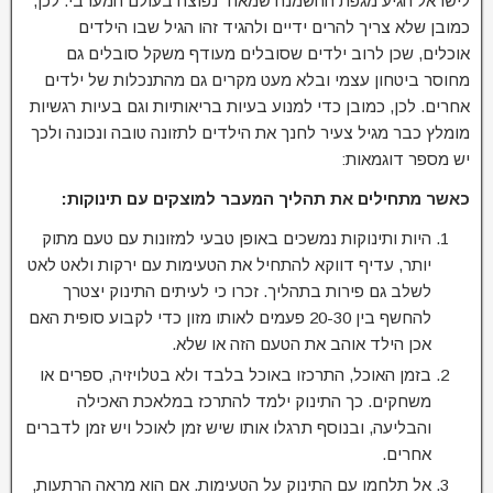
לישראל הגיע מגפת ההשמנה שמאוד נפוצה בעולם המערבי. לכן,
כמובן שלא צריך להרים ידיים ולהגיד זהו הגיל שבו הילדים
אוכלים, שכן לרוב ילדים שסובלים מעודף משקל סובלים גם
מחוסר ביטחון עצמי ובלא מעט מקרים גם מהתנכלות של ילדים
אחרים. לכן, כמובן כדי למנוע בעיות בריאותיות וגם בעיות רגשיות
מומלץ כבר מגיל צעיר לחנך את הילדים לתזונה טובה ונכונה ולכך
יש מספר דוגמאות:
כאשר מתחילים את תהליך המעבר למוצקים עם תינוקות:
היות ותינוקות נמשכים באופן טבעי למזונות עם טעם מתוק
יותר, עדיף דווקא להתחיל את הטעימות עם ירקות ולאט לאט
לשלב גם פירות בתהליך. זכרו כי לעיתים התינוק יצטרך
להחשף בין 20-30 פעמים לאותו מזון כדי לקבוע סופית האם
אכן הילד אוהב את הטעם הזה או שלא.
בזמן האוכל, התרכזו באוכל בלבד ולא בטלויזיה, ספרים או
משחקים. כך התינוק ילמד להתרכז במלאכת האכילה
והבליעה, ובנוסף תרגלו אותו שיש זמן לאוכל ויש זמן לדברים
אחרים.
אל תלחמו עם התינוק על הטעימות. אם הוא מראה הרתעות,