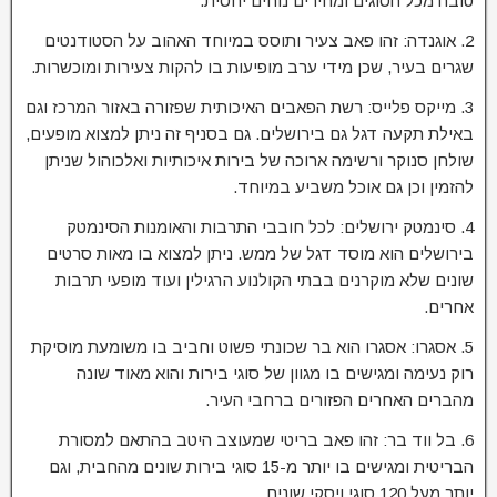
טובה מכל הסוגים ומחירים נוחים יחסית.
2. אוגנדה: זהו פאב צעיר ותוסס במיוחד האהוב על הסטודנטים
שגרים בעיר, שכן מידי ערב מופיעות בו להקות צעירות ומוכשרות.
3. מייקס פלייס: רשת הפאבים האיכותית שפזורה באזור המרכז וגם
באילת תקעה דגל גם בירושלים. גם בסניף זה ניתן למצוא מופעים,
שולחן סנוקר ורשימה ארוכה של בירות איכותיות ואלכוהול שניתן
להזמין וכן גם אוכל משביע במיוחד.
4. סינמטק ירושלים: לכל חובבי התרבות והאומנות הסינמטק
בירושלים הוא מוסד דגל של ממש. ניתן למצוא בו מאות סרטים
שונים שלא מוקרנים בבתי הקולנוע הרגילין ועוד מופעי תרבות
אחרים.
5. אסגרו: אסגרו הוא בר שכונתי פשוט וחביב בו משומעת מוסיקת
רוק נעימה ומגישים בו מגוון של סוגי בירות והוא מאוד שונה
מהברים האחרים הפזורים ברחבי העיר.
6. בל ווד בר: זהו פאב בריטי שמעוצב היטב בהתאם למסורת
הבריטית ומגישים בו יותר מ-15 סוגי בירות שונים מהחבית, וגם
יותר מעל 120 סוגי ויסקי שונים.