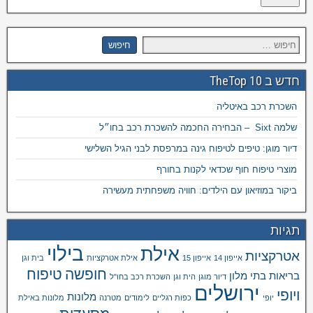
חדש ב TheTop 10
השכרת רכב באיטליה
שלמה Sixt – הבחירה החכמה להשכרת רכב בחו״ל
דיור מוגן: טיפים לטיפוח גינה במרפסת לבני הגיל השלישי
מוצרי טיפוח חוף שכדאי לקנות בחורף
ביקור במוזיאון עם הילדים: חוויה משפחתית מעשירה
תגיות
בילוי
אילת
אטרקציות
אייפון 14
אייפון 15
אילת אטרקציות
בית וגן
חופשה
טיפוח
בריאות
בתי מלון
דיור מוגן
הית וגן
השכרת רכב בחו"ל
ירושלים
ויופי
מלונות
יופי
כפות רגליים
לימודים
מטרנה
מלונות באילת