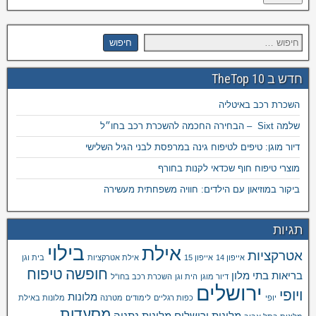
חדש ב TheTop 10
השכרת רכב באיטליה
שלמה Sixt – הבחירה החכמה להשכרת רכב בחו״ל
דיור מוגן: טיפים לטיפוח גינה במרפסת לבני הגיל השלישי
מוצרי טיפוח חוף שכדאי לקנות בחורף
ביקור במוזיאון עם הילדים: חוויה משפחתית מעשירה
תגיות
בילוי
אילת
אטרקציות
אייפון 14
אייפון 15
אילת אטרקציות
בית וגן
חופשה
טיפוח
בריאות
בתי מלון
דיור מוגן
הית וגן
השכרת רכב בחו"ל
ירושלים
ויופי
מלונות
יופי
כפות רגליים
לימודים
מטרנה
מלונות באילת
מסעדות
מלונות ירושלים
מלונות נתניה