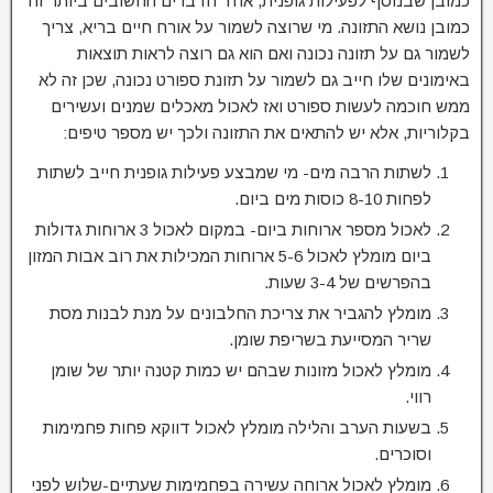
כמובן שבנוסף לפעילות גופנית, אחד הדברים החשובים ביותר זה
כמובן נושא התזונה. מי שרוצה לשמור על אורח חיים בריא, צריך
לשמור גם על תזונה נכונה ואם הוא גם רוצה לראות תוצאות
באימונים שלו חייב גם לשמור על תזונת ספורט נכונה, שכן זה לא
ממש חוכמה לעשות ספורט ואז לאכול מאכלים שמנים ועשירים
בקלוריות, אלא יש להתאים את התזונה ולכך יש מספר טיפים:
לשתות הרבה מים- מי שמבצע פעילות גופנית חייב לשתות
לפחות 8-10 כוסות מים ביום.
לאכול מספר ארוחות ביום- במקום לאכול 3 ארוחות גדולות
ביום מומלץ לאכול 5-6 ארוחות המכילות את רוב אבות המזון
בהפרשים של 3-4 שעות.
מומלץ להגביר את צריכת החלבונים על מנת לבנות מסת
שריר המסייעת בשריפת שומן.
מומלץ לאכול מזונות שבהם יש כמות קטנה יותר של שומן
רווי.
בשעות הערב והלילה מומלץ לאכול דווקא פחות פחמימות
וסוכרים.
מומלץ לאכול ארוחה עשירה בפחמימות שעתיים-שלוש לפני