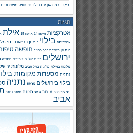
ביקור במוזיאון עם הילדים: חוויה משפחתית
תגיות
אילת
אטרקציות
אייפון 14
אייפון 15
א
בילוי
בריאות
בתי מלו
אטרקציות
בית וגן
חופשה
טיפוח 
הית וגן
השכרת רכב בחו"ל
ירושלים
מ
כפות רגליים
לימודים
מטרנה
מלונות ירושל
מלונות באילת
מלונות בתל אביב
מקומות בילוי
מסעדות
נתניה
נתניה
בילוי בירושלים
ספ
מראה
ת
עיצוב
תזונה
ימי
עור פנים
שיער
תזונה נכונה
אביב