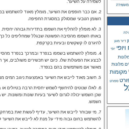
לשמירה על השיער.
 מעשירה
2. אם כבר חופפים את השיער, מומלץ מאוד להשתמש במר
השומן הטבעי שמסולק במסגרת החפיפה.
3. לא מומלץ להחליף את השמפו בתדירות גבוהה יחסית.
ילת
באותו השמפו מהסיבה הפשוטה שבגלל שמחליפים כל כך 
ן
דיור מוגן
להיגרם לו קשקשים ובעיות בקרקפת.
ויופי
יופי
4. מומלץ להשתמש בשמפו בנפרד ובמרכך בנפרד מהסי
לונות
לבצע את הפעולות שלו. כיום יש תכשירים משולבים, אך הי
ים
מלונות
מאשר אם משתמשים בהם בנפרד.
מקומות
5. חשוב מאוד לייבש את השיער באמצעות ניגוב המים ממנו ולא על ידי שפשוף שלו.
ורט
ספורט
ל
6. לאלו שנוטים להיחשף לשמש יחסית הרבה בטיולים או
שכן השמש יכולה לגרום לשיער בעיות שונות ומשונות. יש 
השמש.
7. מי שבוחר לייבש את השיער, עדיף לעשות זאת במרחק
להשתמש בחום גבוה מידי על מנת לא לייבש את השיער לג