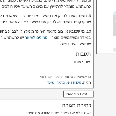
8. מומלץ להשתמש מידי פעם במסיכה לשיער. כמובן שמי 
להשתמש מומלץ להתייעץ עם מעצב השיער אליו הולכים, שכן
9. חשוב מאוד לסרק את השיער מידי יום שכן היא גרמת 
שבקרקפת. חשוב לא לסרק את השיער בצורה ארגסיבית.
10. מי שצובע או צובעת את השיער מומלץ לו לצבוע בהפ
במידה ומשתמשים מוצרי
ויטמינים לשיער
יש להשתמש רק 
שהשיער אינו רגיש .
תגובות
שתף אותנו
Updated: 13 באוקטובר 2014 — 11:59 am
תגיות:
טיפוח ויופי
,
מראה
,
שיער
← Previous Post
כתיבת תגובה
האימייל לא יוצג באתר.
שדות החובה מסומנים
*