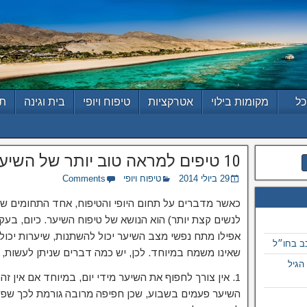
כל
מקומות בילוי
אטרקציות
טיפוח ויופי
בית וגינה
תז
10 טיפים למראה טוב יותר של השיער
29 ביולי 2014
טיפוח ויופי
Comments
כאשר מדברים על תחום היופי והטיפוח, אחד התחומים שהו
לנשים קצת יותר) הוא הנושא של טיפוח השיער. כיום, בעק
אפילו מתח נפשי מצב השיער יכול להשתנות, שיערות יכולו
שאינו משמח במיוחד. לכן, יש כמה דברים שניתן לעשות, 
הגיל
1. אין צורך לחפוף את השיער מידי יום, במיוחד אם אין ז
השיער פעמים בשבוע, שכן חפיפה מרובה גורמת לכך שפשוט