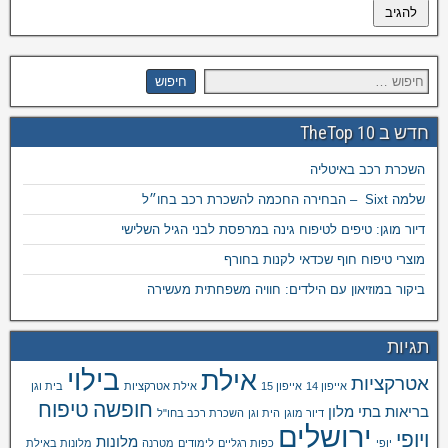
חדש ב TheTop 10
השכרת רכב באיטליה
שלמה Sixt – הבחירה החכמה להשכרת רכב בחו״ל
דיור מוגן: טיפים לטיפוח גינה במרפסת לבני הגיל השלישי
מוצרי טיפוח חוף שכדאי לקנות בחורף
ביקור במוזיאון עם הילדים: חוויה משפחתית מעשירה
תגיות
בילוי
אילת
אטרקציות
אייפון 14
אייפון 15
אילת אטרקציות
בית וגן
חופשה
טיפוח
בריאות
בתי מלון
דיור מוגן
הית וגן
השכרת רכב בחו"ל
ירושלים
ויופי
מלונות
יופי
כפות רגליים
לימודים
מטרנה
מלונות באילת