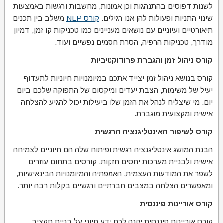
לשנות דפוסים בהתנהגות וכן אמונות, מחשבות ורגשות באמצעות
שינוי התניות ופעולות להן אנו רגילים.
קורס NLP
משלב בין תכנים
תיאורטיים ועיוניים עם נושאים מעניינים כמו טכניקות קו זמן, דמיון
מודרך, טכניקות הרפיה, הסרת חסמים נפשיים ועוד.
קורס ניהול זמן והגברת פרודוקטיביות
קורס בנושא ניהול זמן יצייד אתכם במיומנויות חיוניות לתעדוף
יעיל של משימות, הצבת יעדים ומיקסום של התפוקה שלכם ביום
יום. מי שיצליח לנהל את הזמן שלו ביעילות יכול להגיע להצלחה
אישית ומקצועית מוגברת.
קורס לשיפור האינטליגנציה הרגשית
הבנת המושג אינטליגנציה רגשית ופיתוח שלה הם חיוניים לצמיחה
אישית ולבניית מערכות יחסים חזקות. קורסים בתחום עוזרים
לשפר את המודעות העצמית, האמפתיה והמיומנויות הבינאישיות,
ומאפשרים הצלחה במצבים חברתיים ורגשיים בקלות רבה יותר.
קורס אוריינות פיננסית
קורס אוריינות פיננסית יקנה לכם ידע חיוני על בניית תקציב,