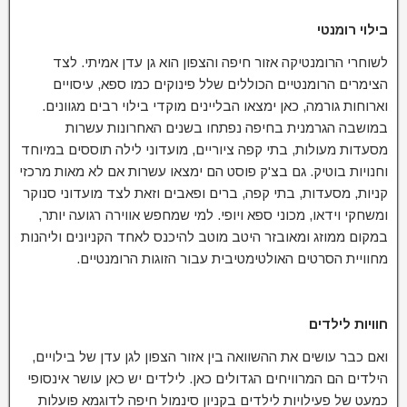
בילוי רומנטי
לשוחרי הרומנטיקה אזור חיפה והצפון הוא גן עדן אמיתי. לצד
הצימרים הרומנטיים הכוללים שלל פינוקים כמו ספא, עיסויים
וארוחות גורמה, כאן ימצאו הבליינים מוקדי בילוי רבים מגוונים.
במושבה הגרמנית בחיפה נפתחו בשנים האחרונות עשרות
מסעדות מעולות, בתי קפה ציוריים, מועדוני לילה תוססים במיוחד
וחנויות בוטיק. גם בצ'ק פוסט הם ימצאו עשרות אם לא מאות מרכזי
קניות, מסעדות, בתי קפה, ברים ופאבים וזאת לצד מועדוני סנוקר
ומשחקי וידאו, מכוני ספא ויופי. למי שמחפש אווירה רגועה יותר,
במקום ממוזג ומאובזר היטב מוטב להיכנס לאחד הקניונים וליהנות
מחוויית הסרטים האולטימטיבית עבור הזוגות הרומנטיים.
חוויות לילדים
ואם כבר עושים את ההשוואה בין אזור הצפון לגן עדן של בילויים,
הילדים הם המרוויחים הגדולים כאן. לילדים יש כאן עושר אינסופי
כמעט של פעילויות לילדים בקניון סינמול חיפה לדוגמא פועלות