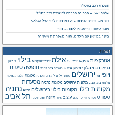
השכרת רכב באיטליה
שלמה Sixt – הבחירה החכמה להשכרת רכב בחו״ל
דיור מוגן: טיפים לטיפוח גינה במרפסת לבני הגיל השלישי
מוצרי טיפוח חוף שכדאי לקנות בחורף
ביקור במוזיאון עם הילדים: חוויה משפחתית מעשירה
תגיות
בילוי
אילת
אטרקציות
אייפון 14
אייפון 15
אילת אטרקציות
בית וגן
חופשה
טיפוח
בריאות
בתי מלון
דיור מוגן
הית וגן
השכרת רכב בחו"ל
ירושלים
ויופי
מלונות
יופי
כפות רגליים
לימודים
מטרנה
מלונות באילת
מסעדות
מלונות ירושלים
מלונות נתניה
מלונות בתל אביב
נתניה
מקומות בילוי
מקומות בילוי בירושלים
מראה
תל אביב
ספורט
עיצוב
תזונה
ספורט ימי
עור פנים
שיער
תזונה נכונה