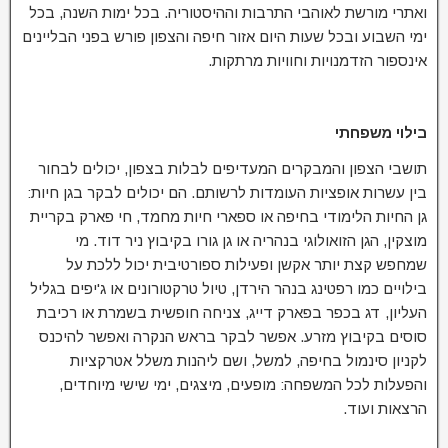
ואתרי מורשת לאוהבי התרבות וההיסטוריה. בכל ימות השנה, בכל
ימי השבוע ובכל שעות היום אזור חיפה והצפון פורש בפני הבליינים
אינספור הזדמנויות וחוויות מרתקות.
בילוי משפחתי
תושבי הצפון והמבקרים המעדיפים לבלות בצפון, יכולים לבחור
בין עשרות אופציות העומדות לרשותם. הם יכולים לבקר בגן חיות:
גן החיות הלימודי בחיפה או ספארי חיות מחמד, חי פארק בקריית
מוצקין, הגן הזואולוגי בנהריה או גן גורו בקיבוץ ניר דוד. מי
שמחפש קצת יותר אקשן ופעילות ספורטיבית יכול ללכת על
בילויים כמו רפטינג בנהר הירדן, טיול טרקטורונים או ג'יפים בגליל
העליון, דג בכפר בפארק דייג, צניחה חופשית בשמרת או רכיבת
סוסים בקיבוץ מזרע. אפשר לבקר בראש הנקרה ואפשר להיכנס
לקניון סינמול בחיפה, למשל, ושם ליהנות משלל אטרקציות
והפעלות לכל המשפחה: מופעים, מיצגים, ימי שישי מיוחדים,
הרצאות ועוד.