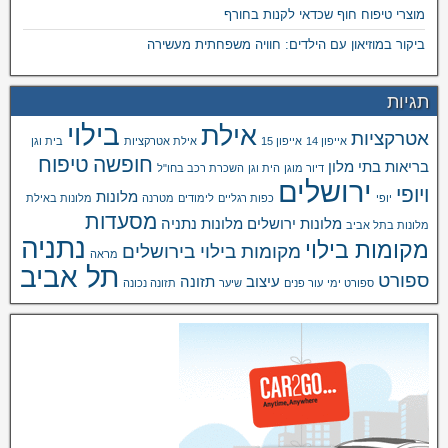
מוצרי טיפוח חוף שכדאי לקנות בחורף
ביקור במוזיאון עם הילדים: חוויה משפחתית מעשירה
תגיות
בילוי
אילת
אטרקציות
אייפון 14
אייפון 15
אילת אטרקציות
בית וגן
חופשה
טיפוח
בריאות
בתי מלון
דיור מוגן
הית וגן
השכרת רכב בחו"ל
ירושלים
ויופי
מלונות
יופי
כפות רגליים
לימודים
מטרנה
מלונות באילת
מסעדות
מלונות ירושלים
מלונות נתניה
מלונות בתל אביב
נתניה
מקומות בילוי
מקומות בילוי בירושלים
מראה
תל אביב
ספורט
עיצוב
תזונה
ספורט ימי
עור פנים
שיער
תזונה נכונה