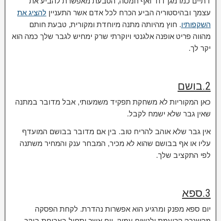
דתיים כמו מגן דוד ואף חמסה, הטבעת מאפשרת להביע את
עצמך ובהיסטוריה הביע הכרח לכל אדם אשר התעניין
להציג את
השקפותיו
. חוץ מהיותה מתנה מיוחדת ומקורית, טבעת חותם
מהווה פריט אופנה אלגנטי ויוקרתי שרק ימחיש לגבר שלך כמה הוא
יקר לך.
2.בושם
כאן המקוריות לא משחקת תפקיד משמעותי, אבל מדובר במתנה
שאין גבר שלא ישמח לקבל.
אין גבר שלא אוהב להריח טוב. בין אם מדובר בבושם המועדף
עליו או אף בבושם שהוא לא מכיר, המבחר ענק והמחיר משתנה
לפי התקציב שלך.
3.ספא
יום ספא מפנק ומרגיע הוא אפשרות נהדרת. לקחת הפסקה
מהשגרה הרועמת ולנשום עמוק. יום אשר יתחיל בארוחת בוקר