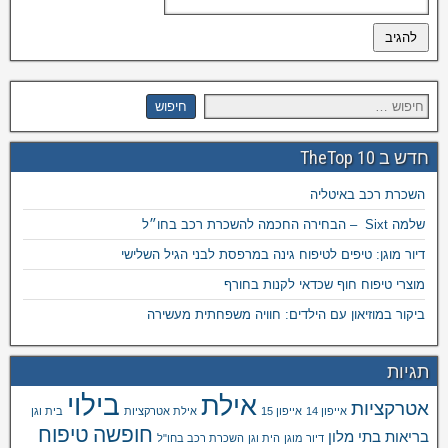
חדש ב TheTop 10
השכרת רכב באיטליה
שלמה Sixt – הבחירה החכמה להשכרת רכב בחו״ל
דיור מוגן: טיפים לטיפוח גינה במרפסת לבני הגיל השלישי
מוצרי טיפוח חוף שכדאי לקנות בחורף
ביקור במוזיאון עם הילדים: חוויה משפחתית מעשירה
תגיות
בילוי
אילת
אטרקציות
אייפון 14
אייפון 15
אילת אטרקציות
בית וגן
חופשה
טיפוח
בריאות
בתי מלון
דיור מוגן
הית וגן
השכרת רכב בחו"ל