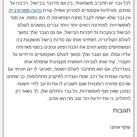
לכל גבר יש תחביב משמעותי, בין אם מדובר בבישול, רכיבה על
סוסים, פעילויות אקסטרים למיניהן ואפילו קורס
נהיגה ספורטיבית
.
אין גבר שלא ישמח לקבל מתנה המתאימה לו כמו כפפה. אין סוף
לאפשרויות. לאחרונה רואים יותר ויותר גברים נמשכים לעולם
הבישול בעקבות גל תכניות הבישול, אם גם הגבר שלך נמשך
לעולם הקולינריה, תפתיעי אותו עם סדנת בישול מושקעת בה
המשתתפים ממש חווים את הכנת המזון ונהנים בסוף מארוחה
עליה עמלו. אם הגבר שלך נמשך לעולם האקסטרים וה"חיים על
הקצה", קחי אותו לצניחה חופשית מקצועית שתמלא אותו
באדרנלין. אם הוא מתחבר לעולם השטח, תארגני לו יום חוויתי עם
נסיעה עצמית על רכב שטח ועצירה לפיקניק מהחלומות, כך שתהנו
שניכם מחוויה רומנטית שגם תשביע לו את הרעב לחיי השטח.
כמובן שאין סוף לאפשרויות, כל גבר והחלום שלו, לך נשאר רק
להחליט, כי את יודעת הכי טוב מה הוא אוהב.
תגובות
שתף אותנו