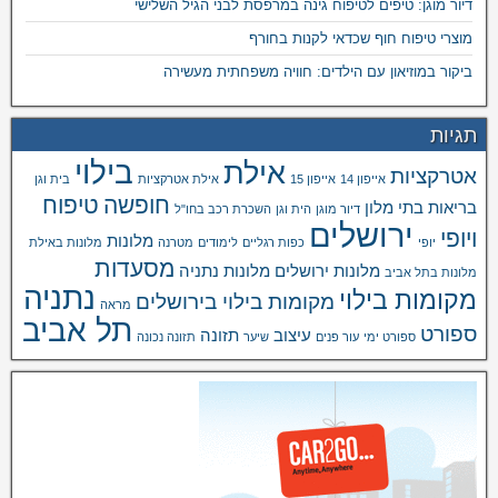
דיור מוגן: טיפים לטיפוח גינה במרפסת לבני הגיל השלישי
מוצרי טיפוח חוף שכדאי לקנות בחורף
ביקור במוזיאון עם הילדים: חוויה משפחתית מעשירה
תגיות
בילוי
אילת
אטרקציות
אייפון 14
אייפון 15
אילת אטרקציות
בית וגן
חופשה
טיפוח
בריאות
בתי מלון
דיור מוגן
הית וגן
השכרת רכב בחו"ל
ירושלים
ויופי
מלונות
יופי
כפות רגליים
לימודים
מטרנה
מלונות באילת
מסעדות
מלונות ירושלים
מלונות נתניה
מלונות בתל אביב
נתניה
מקומות בילוי
מקומות בילוי בירושלים
מראה
תל אביב
ספורט
עיצוב
תזונה
ספורט ימי
עור פנים
שיער
תזונה נכונה